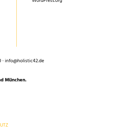
WordPress.org
0 · info@holistic42.de
und München.
UTZ