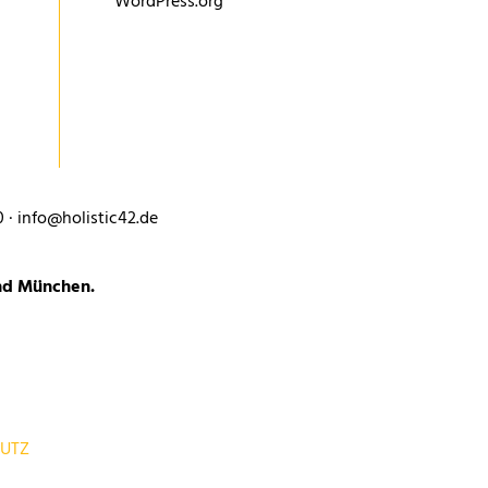
WordPress.org
0 · info@holistic42.de
und München.
UTZ